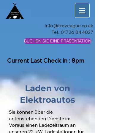
info@treveague.co.uk
Tel.:
01726 844027
BUCHEN SIE EINE PRÄSENTATION
Current Last Check in : 8pm
Laden von
Elektroautos
Sie können über die
untenstehenden Dienste im
Voraus einen Ladezeitraum
an
unseren
22-kW-Ladestationen für