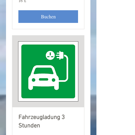
16 £
Britische
Pfund
Buchen
Fahrzeugladung 3
Stunden