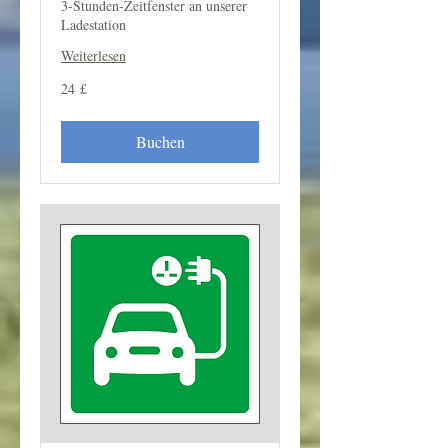
3-Stunden-Zeitfenster an unserer
Ladestation
Weiterlesen
24
24 £
Britische
Pfund
Buchen