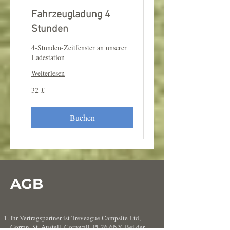
Fahrzeugladung 4
Stunden
4-Stunden-Zeitfenster an unserer
Ladestation
Weiterlesen
32
32 £
Britische
Pfund
Buchen
AGB
Ihr Vertragspartner ist Treveague Campsite Ltd,
Gorran, St. Austell, Cornwall, PL26 6NY. Bei der