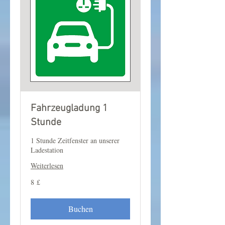
Fahrzeugladung 1
Stunde
1 Stunde Zeitfenster an unserer
Ladestation
Weiterlesen
8
8 £
Britische
Pfund
Buchen